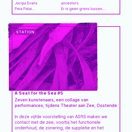
Jacqui Evans
ancestors
Peia Patai
Er is geen grens tussen
Nga Takaiti
land en water
Jason Tuara
Follow the birds to catch
Sam Napa
fish
Jean Tekura Mason
The sea if suffering
DSCC
Poets for the Planet
Taramea
A Seat for the Sea #5
Zeven kunstenaars, een collage van
performances, tijdens Theater aan Zee, Oostende
In deze vijfde voorstelling van ASftS maken we
contact met de zee, voorbij het functionele
onderhoud, de zonering, de suppletie en het