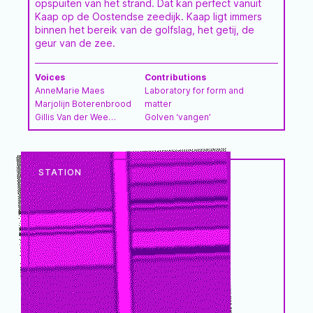
opspuiten van het strand. Dat kan perfect vanuit
Kaap op de Oostendse zeedijk. Kaap ligt immers
binnen het bereik van de golfslag, het getij, de
geur van de zee.
Voices
Contributions
AnneMarie Maes
Laboratory for form and
Marjolijn Boterenbrood
matter
Gillis Van der Wee
Golven ‘vangen’
Lotte Nijsten
Thomas van Walle
Greet Brauwers
Raf Custers
Theater Aan Zee
Anna Luyten