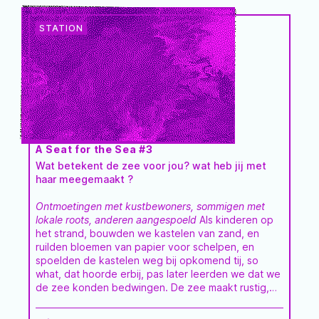
Seas At Risk
A Seat for the Sea #3
Wat betekent de zee voor jou? wat heb jij met
haar meegemaakt ?
Ontmoetingen met kustbewoners, sommigen met
lokale roots, anderen aangespoeld
Als kinderen op
het strand, bouwden we kastelen van zand, en
ruilden bloemen van papier voor schelpen, en
spoelden de kastelen weg bij opkomend tij, so
what, dat hoorde erbij, pas later leerden we dat we
de zee konden bedwingen. De zee maakt rustig,
de zee maakt bang, afhankelijk van wat je met haar
hebt meegemaakt. De zee is spektakel, ze is