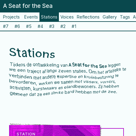
A Seat for the Sea
Projects
Events
Stations
Voices
Reflections
Gallery
Tags
A
#7
#6
#5
#4
#3
#2
#1
Stations
Tijdens de ontwikkeling van
A Seat for the Sea
leggen
we een traject af langs zeven staties. Om het artistieke te
verbinden met andere expertise en kruisbestuiving te
bevorderen, werken we samen met vissers, vorsers,
activisten, kunstenaars en eilandbewoners. Zij hebben
gemeen dat ze een sterke band hebben met de zee.