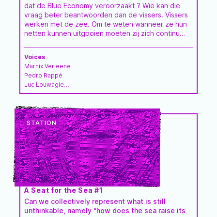
dat de Blue Economy veroorzaakt ? Wie kan die
vraag beter beantwoorden dan de vissers. Vissers
werken met de zee. Om te weten wanneer ze hun
netten kunnen uitgooien moeten zij zich continu
verdiepen in haar gedrag. Meer dan één visser
typeert zichzelf als jager, maar als hij voldoende vis
Voices
wil vangen, is hij verplicht het leven in zee te laten
Marnix Verleene
gedijen. Een stiel met contradicties - maar welke
Pedro Rappé
stiel heeft er geen ? - die druk zet op zijn
Luc Louwagie
werkterrein maar zelf ook onder grote druk staat.
Stephane Vedelaar
Belgische vissers zijn een uitstervend ras. Ze
Reinder Vedelaar
kunnen niet …
Robin Deman
Ger De Ruiter
Climaxi
A Seat for the Sea #1
Can we collectively represent what is still
unthinkable, namely “how does the sea raise its