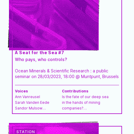
A Seat for the Sea #7
Who pays, who controls?
Ocean Minerals & Scientific Research : a public
seminar on 28/03/2023, 18:00 @ Muntpunt, Brussels
Voices
Contributions
Ann Vanreusel
Is the fate of our deep sea
Sarah Vanden Eede
in the hands of mining
Sandor Mulsow
companies?
Steven Degraer
The gap in our
Alanna Smith
understanding of the
Greet Brauwers
deep-sea biodiversity
Raf Custers
Why do we need a