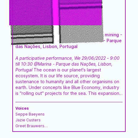
A Seat for the Sea #4
A participative performance on deep-sea mining -
We 29/06/2022 - 9:00 till 10:30 @Marina - Parque
das Nações, Lisbon, Portugal
A participative performance, We 29/06/2022 - 9:00
till 10:30
@Marina - Parque das Nações, Lisbon,
Portugal
The ocean is our planet's largest
ecosystem. It is our life source, providing
sustenance to humanity and all other organisms on
earth. Under concepts like Blue Economy, industry
is "rolling out" projects for the sea. This expansion
is based on the idea that humans should cultivate all
that is pristine and subdue and colonise nature, in
Voices
this case the sea and deep sea. A spectacular new
Seppe Baeyens
trend is deep-sea mining. This new industry takes
Jazie Custers
place deep in the ocean, four to five kilometres
Greet Brauwers
below sea level, de facto hiding from our view. It
Raf Custers
continues unabated, but there is hardly any discus…
Sciaena