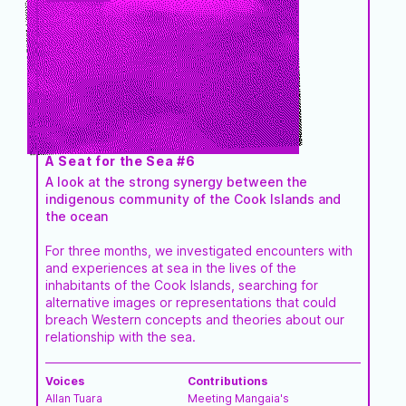
Oceans & Lakes
moratorium on deep-sea
weKONEKT.brussels
mining?
The ocean is one large
ecosystem
Put money of the industry
in an independent
research fund
A Seat for the Sea #6
A look at the strong synergy between the
indigenous community of the Cook Islands and
the ocean
For three months, we investigated encounters with
and experiences at sea in the lives of the
inhabitants of the Cook Islands, searching for
alternative images or representations that could
breach Western concepts and theories about our
relationship with the sea.
Voices
Contributions
Allan Tuara
Meeting Mangaia's