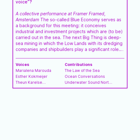
voice”?
A collective performance at Framer Framed,
Amsterdam
The so-called Blue Economy serves as
a background for this meeting: it conceives
industrial and investment projects which are (to be)
carried out in the sea. The next Big Thing is deep-
sea mining in which the Low Lands with its dredging
companies and shipbuilders play a significant role.
Yet, in the setting of Framer Framed's exhibition
Court for Intergenerational Climate Crimes, created
Voices
Contributions
by Radha D'Souza & Jonas Staal, it is more than
Marialena Marouda
The Law of the Sea
appropriate to hear how artists with a strong bond
Esther Kokmeijer
Ocean Conversations
with the sea relate to this new industrial niche. So,
Theun Karelse
Underwater Sound North
once again: How can we strengthen the voice of
Stijn Demeulenaere
Sea
the sea? And, dilemma, can we talk in the name o…
Anna Luyten
Thinking becomes Spatial
Framer Framed